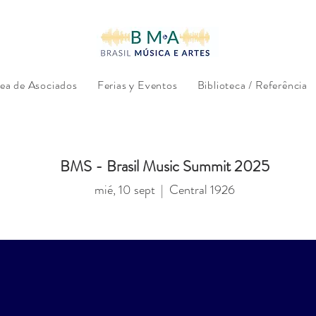
ea de Asociados
Ferias y Eventos
Biblioteca / Referência
BMS - Brasil Music Summit 2025
mié, 10 sept
  |  
Central 1926