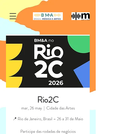
Rio2C
mar, 26 may
  |  
Cidade das Artes
📍 Rio de Janeiro, Brasil – 26 a 31 de Maio
Participe das rodadas de negócios