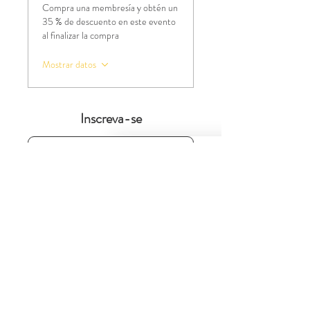
Compra una membresía y obtén un
35 % de descuento en este evento
al finalizar la compra
Mostrar datos
Inscreva-se
Venta finalizada
Tipo de entrada
Toque Lá Fora - Acesso 2
anos
Leer más
Precio
900,00 BRL
+22,50 BRL de comisión de