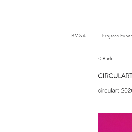
BM&A
Projetos Funar
< Back
CIRCULART 2
circulart-20